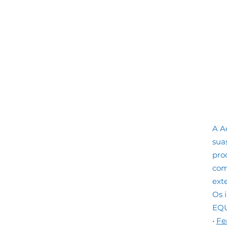
A A
sua
pro
com
exte
Os 
EQ
•
Fe