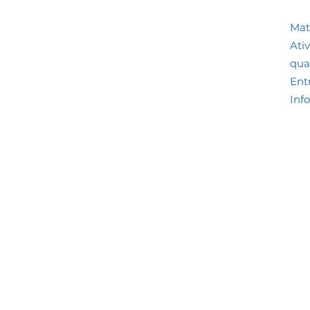
Mate
Ati
qua
Ent
Inf