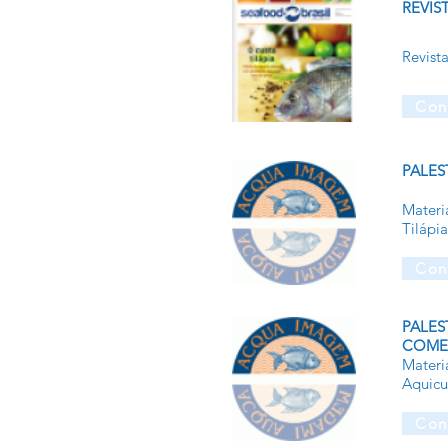
REVIS
Revist
Con
PALES
Materi
Tilápi
Con
PALE
COMER
Materi
Aquicu
Con