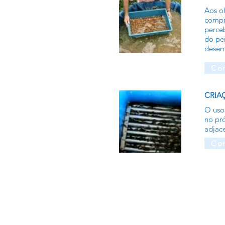
Aos ol
compr
perceb
do pe
desem
Con
CRIA
O uso 
no pr
adjace
Con