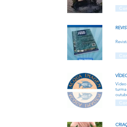
Con
REVI
Revist
Con
VÍDEO
Vídeo
turma
outub
Con
CRIA