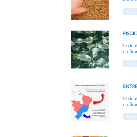
Con
PISCI
O dout
no Bra
Con
ENTRE
O dout
no Bra
Con