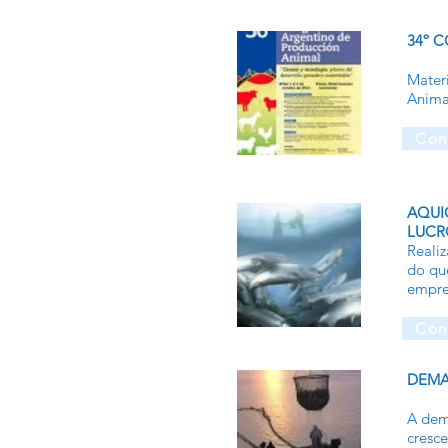
34º 
Mater
Anima
Con
AQUI
LUCR
Reali
do que
empre
Con
DEMA
A dem
cresce