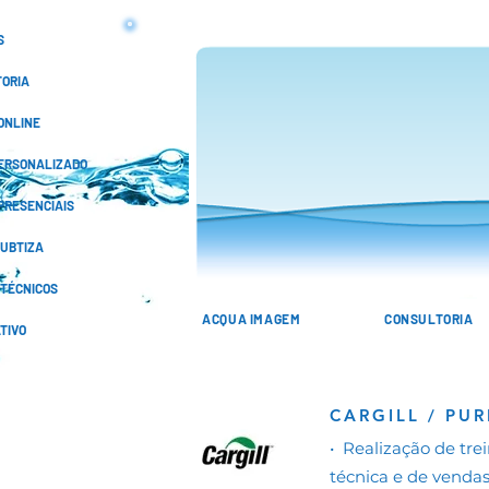
S
ORIA
ONLINE
ERSONALIZADO
PRESENCIAIS
KUBTIZA
 TÉCNICOS
ACQUA IMAGEM
CONSULTORIA
TIVO
CARGILL / PUR
• Realização de tre
técnica e de vendas