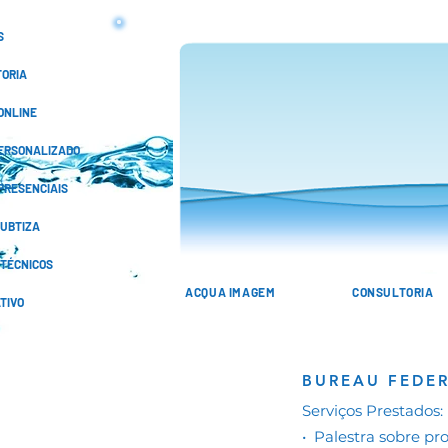
S
ORIA
ONLINE
ERSONALIZADO
PRESENCIAIS
KUBTIZA
 TÉCNICOS
ACQUA IMAGEM
CONSULTORIA
TIVO
BUREAU FEDER
Serviços Prestados:
• Palestra sobre p